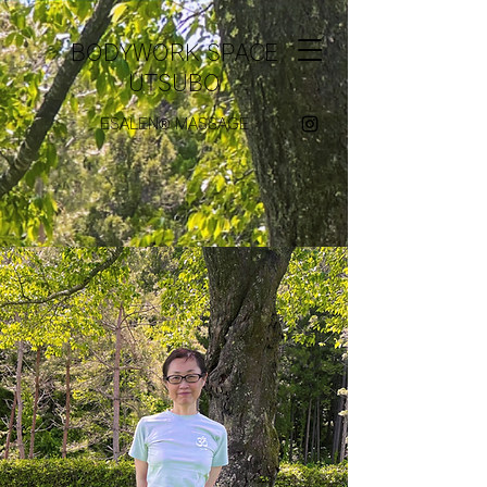
BODYWORK SPACE
UTSUBO
ESALEN®︎ MASSAGE