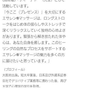
活動しています。
「今ここ（プレゼンス）」を大切にする
エサレン®︎マッサージは、ロングストロ
ークをはじめ体の揺らしやストレッチで
深くリラックスしていく独特の心地よさ
があります。緊張から解き放たれた体や
心は、あなた自身を癒します。このヒー
リングの自然なプロセスをサポートする
エサレン®︎マッサージの魅力を多くの方
に届けたいと思っています。」
〈プロフィール〉
大阪府出身。短大卒業後、日系及び外資系証券
会社でデリバティブ業務等に携わった後、再び
大学で心理学の学位を取得。
2011年よりボディワーカーとして、ボディケ
ア、リフレクソロジー、タイマッサージ、アロ
マトリートメント、整体等の経験を経て、現在