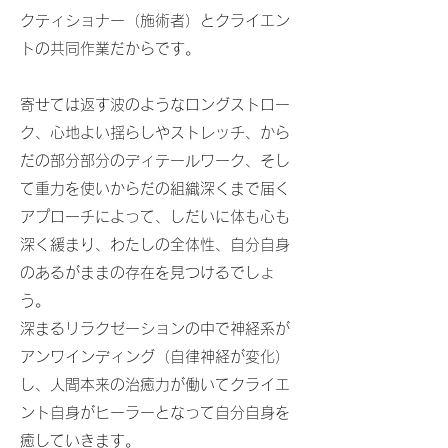
クティショナー（施術者）とクライエン
トの共同作業だからです。
寄せては返す波のようなロングストロー
ク、
心地よい揺らしやストレッチ、
から
だの部分部分のディテールワーク、そし
て
重力を使いからだの組織深くまで届く
アプローチによって、
しだいに体も心も
深く緩まり、わたしの全体性、自分自身
のあるがままの存在を見つけるでしょ
う。
​深まる
リラクゼーションの中で
神経系が
アンワインディング（自律神経が変化）
し、人間本来の治癒力が働いてクライエ
ント自身がヒーラーとなって自分自身を
癒していきます。